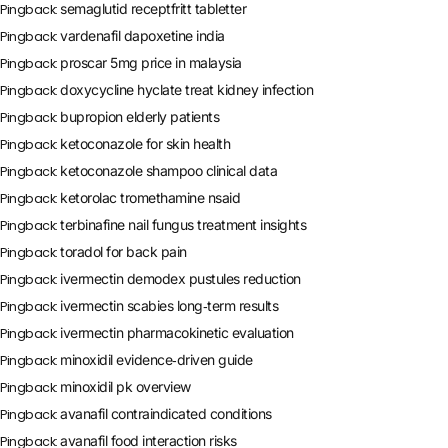
semaglutid receptfritt tabletter
Pingback:
vardenafil dapoxetine india
Pingback:
proscar 5mg price in malaysia
Pingback:
doxycycline hyclate treat kidney infection
Pingback:
bupropion elderly patients
Pingback:
ketoconazole for skin health
Pingback:
ketoconazole shampoo clinical data
Pingback:
ketorolac tromethamine nsaid
Pingback:
terbinafine nail fungus treatment insights
Pingback:
toradol for back pain
Pingback:
ivermectin demodex pustules reduction
Pingback:
ivermectin scabies long‑term results
Pingback:
ivermectin pharmacokinetic evaluation
Pingback:
minoxidil evidence‑driven guide
Pingback:
minoxidil pk overview
Pingback:
avanafil contraindicated conditions
Pingback:
avanafil food interaction risks
Pingback: